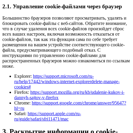
2.1. Управление cookie-файлами через браузер
Большинство браузеров позволяют просматривать, удалять и
блокировать cookie-файлы c веб-сайтов. Обратите внимание,
что в случае удаления всех cookie-файлов произойдет сброс
всех ваших настроек, включая возможность отказаться от
cookie-файлов, так как эта функция сама по себе требует
размещения на вашем устройстве соответствующего cookie-
файла, предусматривающего подобный отказ. С
инструкциями по управлению cookie-файлами для
распространенных браузеров можно ознакомиться по ссылкам
ниже.
Explorer:
https://support.microsoft.com/ru-
ru/help/17442/windows-internet-explorerdelete-manage-
cookies#
Firefox:
https://support.mozilla.org/ru/kb/udalenie-kukov-i-
dannyh-sajtov-v-firefox
Chrome:
https://support.google.com/chrome/answer/95647?
hl=ru
Safari:
https://support.apple.com/ru-
ru/guide/safari/sfri11471/mac
3. Раскрытие информации о cookie-