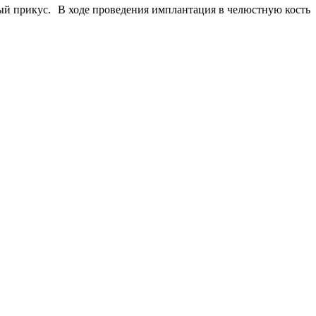
вый прикус. В ходе проведения имплантация в челюстную кость
О
1
В
Г
Ч
В