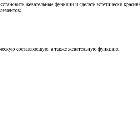
восстановить жевательные функции и сделать эстетически краси
лементов:
тическую составляющую, а также жевательную функцию.