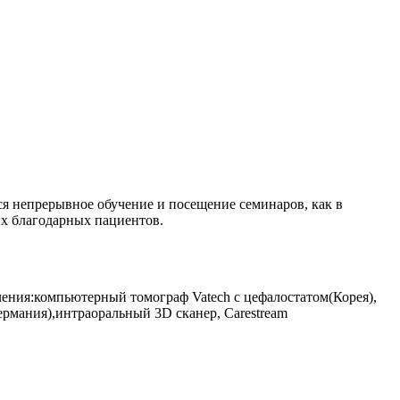
С
Г
П
я непрерывное обучение и посещение семинаров, как в
их благодарных пациентов.
ения:компьютерный томограф Vatech с цефалостатом(Корея),
рмания),интраоральный 3D сканер, Carestream