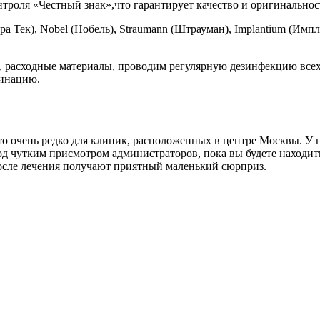
троля «Честный знак»,что гарантирует качество и оригинальнос
 Тек), Nobel (Нобель), Straumann (Штрауман), Implantium (Им
 расходные материалы, проводим регулярную дезинфекцию всех 
цинацию.
о очень редко для клиник, расположенных в центре Москвы. У н
под чутким присмотром администраторов, пока вы будете находи
 после лечения получают приятный маленький сюрприз.