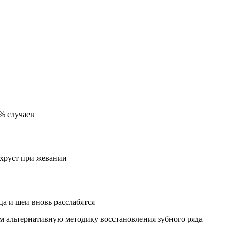
5% случаев
 хруст при жевании
ца и шеи вновь расслабятся
м альтернативную методику восстановления зубного ряда