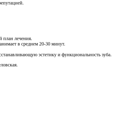
репутацией.
й план лечения.
анимает в среднем 20-30 минут.
сстанавливающую эстетику и функциональность зуба.
ловская.
О
1
В
Г