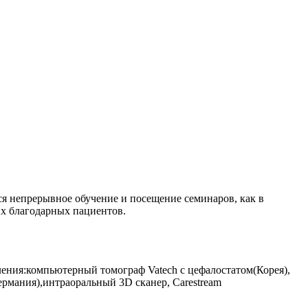
Ч
В
С
Г
П
я непрерывное обучение и посещение семинаров, как в
их благодарных пациентов.
ения:компьютерный томограф Vatech с цефалостатом(Корея),
рмания),интраоральный 3D сканер, Carestream