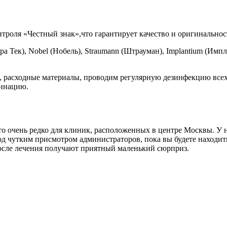
троля «Честный знак»,что гарантирует качество и оригинальнос
 Тек), Nobel (Нобель), Straumann (Штрауман), Implantium (Им
 расходные материалы, проводим регулярную дезинфекцию всех 
цинацию.
о очень редко для клиник, расположенных в центре Москвы. У н
под чутким присмотром администраторов, пока вы будете находи
 после лечения получают приятный маленький сюрприз.