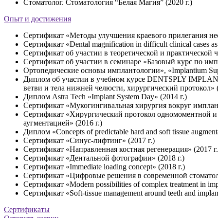
Стоматолог. Стоматология “Белая Магия” (2020 г.)
Опыт и достижения
Сертификат «Методы улучшения краевого прилегания не
Сертификат «Dental magnification in difficult clinical cases as
Сертификат об участии в теоретической и практической 
Сертификат об участии в семинаре «Базовый курс по им
Ортопедические основы имплантологии», «Implantium Supe
Диплом об участии в учебном курсе DENTSPLY IMPLANTS 
ветви и тела нижней челюсти, хирургический протокол» (
Диплом Astra Tech «Implant System Day» (2014 г.)
Сертификат «Мукогингивальная хирургия вокруг имплант
Сертификат «Хирургический протокол одномоментной и о
аугментацией» (2016 г.)
Диплом «Concepts of predictable hard and soft tissue augmenta
Сертификат «Синус-лифтинг» (2017 г.)
Сертификат «Направленная костная регенерация» (2017 г.
Сертификат «Дентальной фотографии» (2018 г.)
Сертификат «Immediate loading concept» (2018 г.)
Сертификат «Цифровые решения в современной стоматоло
Сертификат «Modern possibilities of complex treatment in impl
Сертификат «Soft-tissue management around teeth and implant
Cертификаты