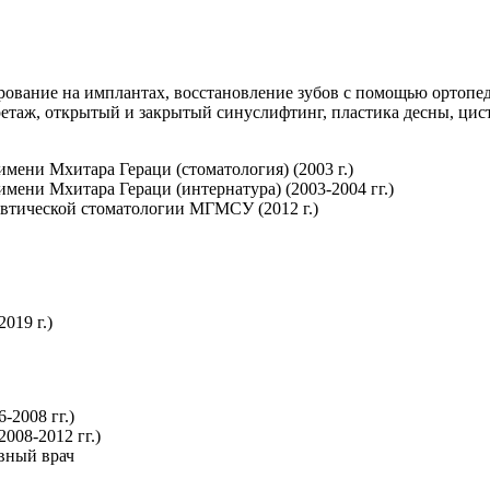
рование на имплантах, восстановление зубов с помощью ортопед
ретаж, открытый и закрытый синуслифтинг, пластика десны, цис
ени Мхитара Гераци (стоматология) (2003 г.)
ени Мхитара Гераци (интернатура) (2003-2004 гг.)
евтической стоматологии МГМСУ (2012 г.)
019 г.)
-2008 гг.)
008-2012 гг.)
авный врач