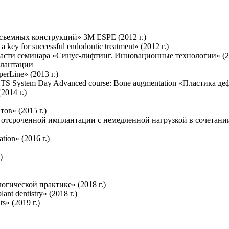
съемных конструкций» 3М ESPE (2012 г.)
 a key for successful endodontic treatment» (2012 г.)
части семинара «Синус-лифтинг. Инновационные технологии» (20
плантации
rLine» (2013 г.)
System Day Advanced course: Bone augmentation «Пластика деф
2014 г.)
ов» (2015 г.)
тсроченной имплантации с немедленной нагрузкой в сочетании
tion» (2016 г.)
)
гической практике» (2018 г.)
ant dentistry» (2018 г.)
s» (2019 г.)