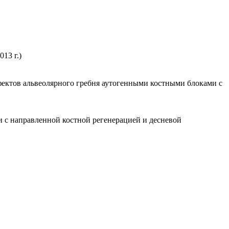
13 г.)
ектов альвеолярного гребня аутогенными костными блоками с
 с направленной костной регенерацией и десневой