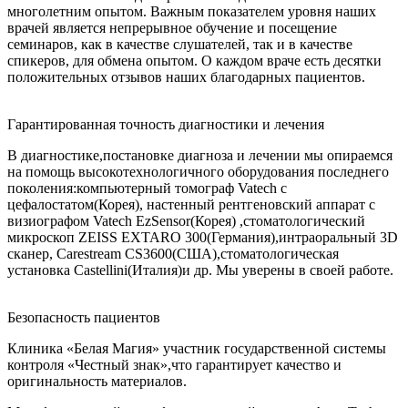
многолетним опытом. Важным показателем уровня наших
врачей является непрерывное обучение и посещение
семинаров, как в качестве слушателей, так и в качестве
спикеров, для обмена опытом. О каждом враче есть десятки
положительных отзывов наших благодарных пациентов.
Гарантированная точность диагностики и лечения
В диагностике,постановке диагноза и лечении мы опираемся
на помощь высокотехнологичного оборудования последнего
поколения:компьютерный томограф Vatech с
цефалостатом(Корея), настенный рентгеновский аппарат с
визиографом Vatech EzSensor(Корея) ,стоматологический
микроскоп ZEISS EXTARO 300(Германия),интраоральный 3D
сканер, Carestream CS3600(США),стоматологическая
установка Castellini(Италия)и др. Мы уверены в своей работе.
Безопасность пациентов
Клиника «Белая Магия» участник государственной системы
контроля «Честный знак»,что гарантирует качество и
оригинальность материалов.