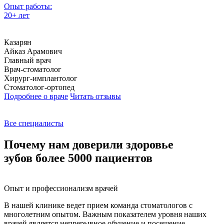
Опыт работы:
О
20+ лет
1
Казарян
Айказ Арамович
В
Главный врач
Г
Врач-стоматолог
Ч
Хирург-имплантолог
В
Стоматолог-ортопед
Подробнее о враче
Читать отзывы
С
Г
П
Все специалисты
Почему нам доверили здоровье
зубов более 5000 пациентов
Опыт и профессионализм врачей
В нашей клинике ведет прием команда стоматологов с
многолетним опытом. Важным показателем уровня наших
врачей является непрерывное обучение и посещение