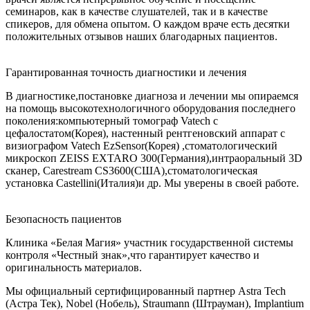
семинаров, как в качестве слушателей, так и в качестве
спикеров, для обмена опытом. О каждом враче есть десятки
положительных отзывов наших благодарных пациентов.
Гарантированная точность диагностики и лечения
В диагностике,постановке диагноза и лечении мы опираемся
на помощь высокотехнологичного оборудования последнего
поколения:компьютерный томограф Vatech с
цефалостатом(Корея), настенный рентгеновский аппарат с
визиографом Vatech EzSensor(Корея) ,стоматологический
микроскоп ZEISS EXTARO 300(Германия),интраоральный 3D
сканер, Carestream CS3600(США),стоматологическая
установка Castellini(Италия)и др. Мы уверены в своей работе.
Безопасность пациентов
Клиника «Белая Магия» участник государственной системы
контроля «Честный знак»,что гарантирует качество и
оригинальность материалов.
Мы официальный сертифицированный партнер Astra Tech
(Астра Тек), Nobel (Нобель), Straumann (Штрауман), Implantium