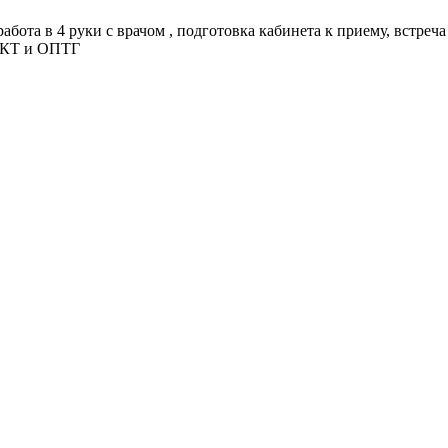
абота в 4 руки с врачом , подготовка кабинета к приему, вcтрe
и КТ и ОПТГ