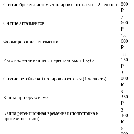
800
Снятие брекет-системы/полировка от клея на 2 челюсти
₽
7
600
Снятие аттачментов
₽
18
600
Формирование аттачментов
₽
18
150
Изготовление каппы с перестановкой 1 зуба
₽
3
000
Снятие ретейнера +полировка от клея (1 челюсть)
₽
9
350
Каппа при бруксизме
₽
3
Каппа ретенционная временная (подготовка к
300
протезированию)
₽
6
000