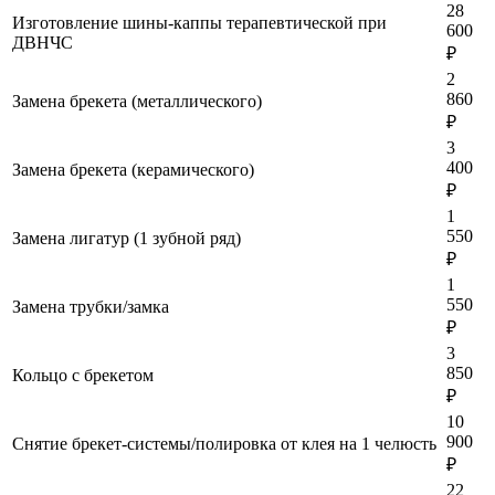
28
Изготовление шины-каппы терапевтической при
600
ДВНЧС
₽
2
860
Замена брекета (металлического)
₽
3
400
Замена брекета (керамического)
₽
1
550
Замена лигатур (1 зубной ряд)
₽
1
550
Замена трубки/замка
₽
3
850
Кольцо с брекетом
₽
10
900
Снятие брекет-системы/полировка от клея на 1 челюсть
₽
22