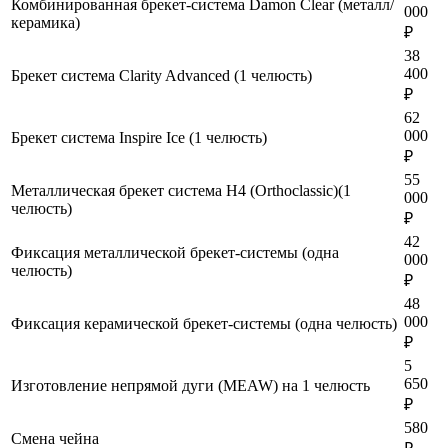
Комбинированная брекет-система Damon Clear (металл/
000
керамика)
₽
38
400
Брекет система Clarity Advanced (1 челюсть)
₽
62
000
Брекет система Inspire Ice (1 челюсть)
₽
55
Металлическая брекет система H4 (Orthoclassic)(1
000
челюсть)
₽
42
Фиксация металлической брекет-системы (одна
000
челюсть)
₽
48
000
Фиксация керамической брекет-системы (одна челюсть)
₽
5
650
Изготовление непрямой дуги (MEAW) на 1 челюсть
₽
580
Смена чейна