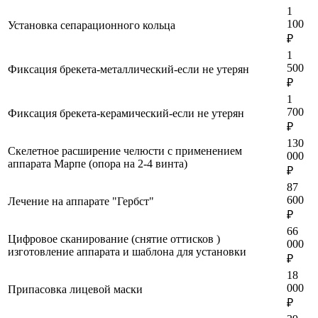
1
100
Установка сепарационного кольца
₽
1
500
Фиксация брекета-металлический-если не утерян
₽
1
700
Фиксация брекета-керамический-если не утерян
₽
130
Скелетное расширение челюсти с применением
000
аппарата Марпе (опора на 2-4 винта)
₽
87
600
Лечение на аппарате "Гербст"
₽
66
Цифровое сканирование (снятие оттисков )
000
изготовление аппарата и шаблона для установки
₽
18
000
Припасовка лицевой маски
₽