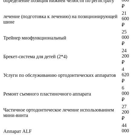
определение позиция нижней челюсти по регистрату
₽
21
лечение (подготовка к лечению) на позиционирующей
600
шине
₽
25
000
Трейнер миофункциональный
₽
24
200
Брекет-система для детей (2*4)
₽
4
620
Услуги по обслуживанию ортодонтических аппаратов
₽
6
000
Ремонт съемного пластиночного аппарата
₽
27
Частичное ортодонтическое лечение использованием
200
мини-винта
₽
44
000
Аппарат ALF