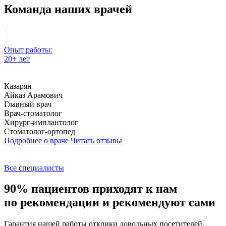
Команда наших врачей
Опыт работы:
О
20+ лет
1
Казарян
Айказ Арамович
В
Главный врач
Г
Врач-стоматолог
Ч
Хирург-имплантолог
В
Стоматолог-ортопед
Подробнее о враче
Читать отзывы
С
Г
П
Все специалисты
90% пациентов приходят к нам
по рекомендации и рекомендуют сами
Гарантия нашей работы отклики довольных посетителей.