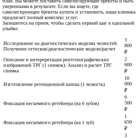
план. Вы можете поставить самолигирующие брекеты и быть
уверенными в результате. Если вы ищете, где
самолигирующие брекеты купить и установить, наша клиника
предлагает полный комплекс услуг.
Запишитесь на прием, чтобы сделать первый шаг к идеальной
улыбке.
3
Исследование на диагностических моделях челюстей.
800
Получение оттисков/диагностические модели/расчет
₽
2
Описание и интерпретация рентгенографических
600
изображений ТРГ (1 снимок). Анализ и расчет ТРГ
снимка
₽
10
000
Изготовление ретенционной каппы (1 челюсть)
₽
9
500
Фиксация несъемного ретейнера (на 6 зубов)
₽
1
650
Фиксация несъемного ретейнера (на 1 зуб)
₽
3