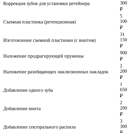
300
Коррекция зубов для установки ретейнера
₽
5
100
Съемная пластинка (ретенционная)
₽
31
150
Изготовление съемной пластинки (с винтом)
₽
900
Наложение продрагирующей пружины
₽
2
200
Наложение разобщающих окклюзионных накладок
₽
1
650
Добавление одного зуба
₽
2
200
Добавление винта
₽
3
300
Добавление секторального распила
₽